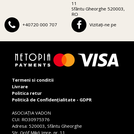
11
Sfântu Gheorghe 520003,
RO
+40720 000 707
Vizitați-ne pe
Termeni si conditii
Livrare
Politica retur
Politică de Confidențialitate - GDPR
ASOCIAŢIA VADON
CUI: RO30975376
Adresa: 520003, Sfântu Gheorghe
Str. Gróf Mikó Imre, nr. 11