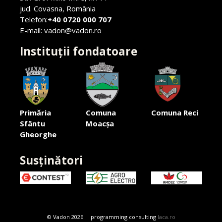
jud. Covasna, România
Telefon:
+40 0720 000 707
E-mail: vadon@vadon.ro
Instituții fondatoare
Primăria
Comuna
Comuna Reci
Sfântu
Moacșa
Gheorghe
Susținători
© Vadon 2026 programming consulting
laca.ro