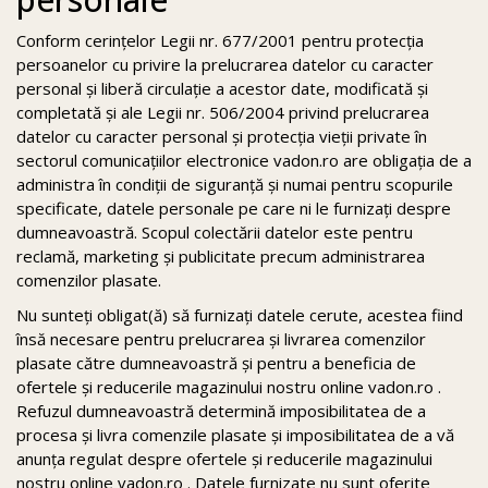
Conform cerinţelor Legii nr. 677/2001 pentru protecţia
persoanelor cu privire la prelucrarea datelor cu caracter
personal şi liberă circulaţie a acestor date, modificată şi
completată şi ale Legii nr. 506/2004 privind prelucrarea
datelor cu caracter personal şi protecţia vieţii private în
sectorul comunicaţiilor electronice vadon.ro are obligaţia de a
administra în condiţii de siguranţă şi numai pentru scopurile
specificate, datele personale pe care ni le furnizaţi despre
dumneavoastră. Scopul colectării datelor este pentru
reclamă, marketing și publicitate precum administrarea
comenzilor plasate.
Nu sunteţi obligat(ă) să furnizaţi datele cerute, acestea fiind
însă necesare pentru prelucrarea și livrarea comenzilor
plasate către dumneavoastră și pentru a beneficia de
ofertele și reducerile magazinului nostru online vadon.ro .
Refuzul dumneavoastră determină imposibilitatea de a
procesa și livra comenzile plasate și imposibilitatea de a vă
anunța regulat despre ofertele și reducerile magazinului
nostru online vadon.ro . Datele furnizate nu sunt oferite