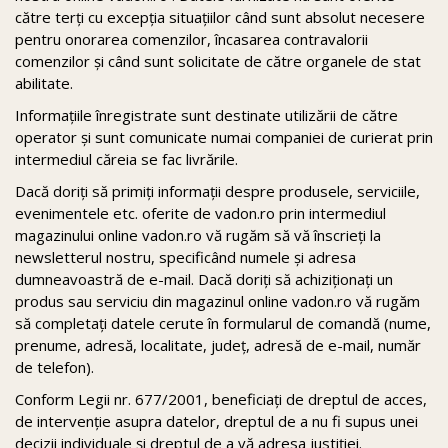
către terți cu excepția situațiilor când sunt absolut necesere
pentru onorarea comenzilor, încasarea contravalorii
comenzilor și când sunt solicitate de către organele de stat
abilitate.
Informaţiile înregistrate sunt destinate utilizării de către
operator şi sunt comunicate numai companiei de curierat prin
intermediul căreia se fac livrările.
Dacă doriţi să primiţi informaţii despre produsele, serviciile,
evenimentele etc. oferite de vadon.ro prin intermediul
magazinului online vadon.ro vă rugăm să vă înscrieți la
newsletterul nostru, specificând numele și adresa
dumneavoastră de e-mail. Dacă doriți să achiziționați un
produs sau serviciu din magazinul online vadon.ro vă rugăm
să completați datele cerute în formularul de comandă (nume,
prenume, adresă, localitate, județ, adresă de e-mail, număr
de telefon).
Conform Legii nr. 677/2001, beneficiaţi de dreptul de acces,
de intervenţie asupra datelor, dreptul de a nu fi supus unei
decizii individuale şi dreptul de a vă adresa justiţiei.