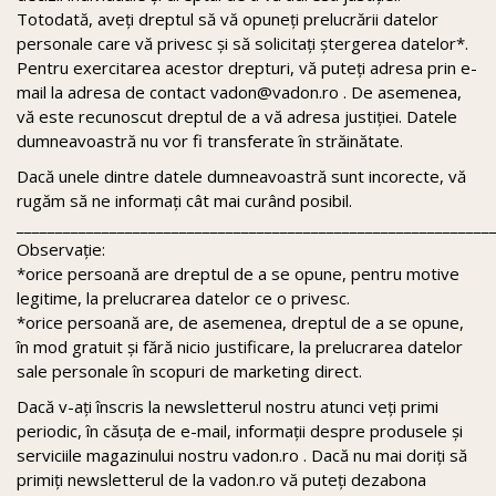
Totodată, aveţi dreptul să vă opuneţi prelucrării datelor
personale care vă privesc şi să solicitaţi ştergerea datelor*.
Pentru exercitarea acestor drepturi, vă puteţi adresa prin e-
mail la adresa de contact vadon@vadon.ro . De asemenea,
vă este recunoscut dreptul de a vă adresa justiţiei. Datele
dumneavoastră nu vor fi transferate în străinătate.
Dacă unele dintre datele dumneavoastră sunt incorecte, vă
rugăm să ne informaţi cât mai curând posibil.
_____________________________________________________________
Observaţie:
*orice persoană are dreptul de a se opune, pentru motive
legitime, la prelucrarea datelor ce o privesc.
*orice persoană are, de asemenea, dreptul de a se opune,
în mod gratuit şi fără nicio justificare, la prelucrarea datelor
sale personale în scopuri de marketing direct.
Dacă v-ați înscris la newsletterul nostru atunci veți primi
periodic, în căsuța de e-mail, informații despre produsele și
serviciile magazinului nostru vadon.ro . Dacă nu mai doriți să
primiți newsletterul de la vadon.ro vă puteți dezabona