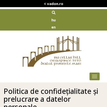
vadon.ro
hu
en
Toggle
navigat
Politica de confidețialitate și
prelucrare a datelor
personale